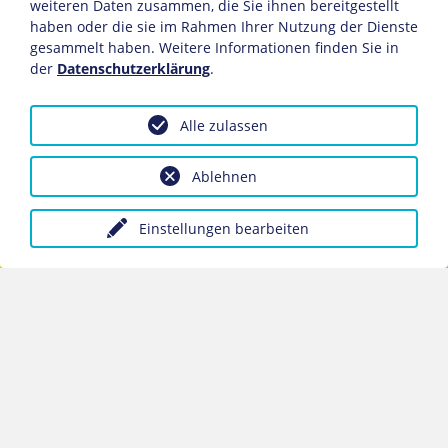
weiteren Daten zusammen, die Sie ihnen bereitgestellt
haben oder die sie im Rahmen Ihrer Nutzung der Dienste
gesammelt haben. Weitere Informationen finden Sie in
der
Datenschutzerklärung
.
www.sports-jetlag.com
Alle zulassen
Ablehnen
Einstellungen bearbeiten
Professor Dr. Jörg Stehle · Bergstraße 16 • 55129
Mainz
kontakt@
sports-jetlag.com
Kontakt
Impressum
Datenschutz