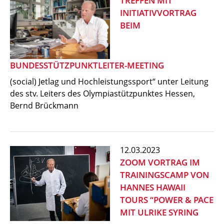
TREFFEN MIT
INITIATIVVORTRAG
BEIM
BUNDESSTÜTZPUNKTLEITER-MEETING
(social) Jetlag und Hochleistungssport“ unter Leitung
des stv. Leiters des Olympiastützpunktes Hessen,
Bernd Brückmann
12.03.2023
ZOOM VORTRAG IM
TRAININGSCAMP VON
HANNES HAWAII
TOURS “POWER & PACE
MIT ULRIKE SYRING