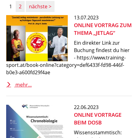
1
2
nächste
13.07.2023
ONLINE VORTRAG ZUM
THEMA „JETLAG“
Ein direkter Link zur
Buchung findest du hier
- https://www.training-
sport.at/book-online?category=def6433f-fd98-446f-
b0e3-a600fd29f4ae
mehr...
22.06.2023
ONLINE VORTRAGE
BEIM DOSB
Wissensstammtisch: